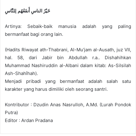
خَيْرُ الناسِ أَنفَعُهُم لِلنَّاسِ
Artinya: Sebaik-baik manusia adalah yang paling
bermanfaat bagi orang lain.
(Hadits Riwayat ath-Thabrani, Al-Mu’jam al-Ausath, juz VII,
hal. 58, dari Jabir bin Abdullah r.a.. Dishahihkan
Muhammad Nashiruddin al-Albani dalam kitab: As-Silsilah
Ash-Shahîhah).
Menjadi pribadi yang bermanfaat adalah salah satu
karakter yang harus dimiliki oleh seorang santri.
Kontributor :
Dzudin Anas Nasrulloh, A.Md.
(Lurah Pondok
Putra)
Editor : Ardan Pradana