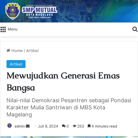
Menu
Home
/
Artikel
Artikel
Mewujudkan Generasi Emas
Bangsa
Nilai-nilai Demokrasi Pesantren sebagai Pondasi
Karakter Mulia Santriwan di MBS Kota
Magelang
admin
S
Juli 9, 2024
0
253
4 minutes read
e