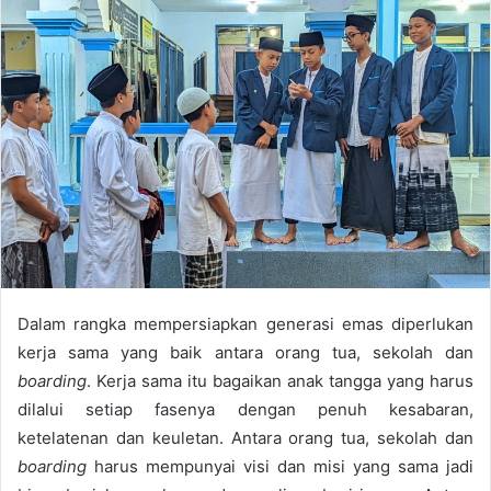
n
d
a
n
e
m
a
i
l
Dalam rangka mempersiapkan generasi emas diperlukan
kerja sama yang baik antara orang tua, sekolah dan
boarding
. Kerja sama itu bagaikan anak tangga yang harus
dilalui setiap fasenya dengan penuh kesabaran,
ketelatenan dan keuletan. Antara orang tua, sekolah dan
boarding
harus mempunyai visi dan misi yang sama jadi