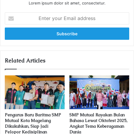
Lorem ipsum dolor sit amet, consectetur.
E
n
t
e
r
y
o
u
Related Articles
r
E
m
a
i
l
a
d
Pengurus Baru Baritma SMP
SMP Mutual Rayakan Bulan
d
Mutual Kota Magelang
Bahasa Lewat Oktofest 2025,
r
Dikukuhkan, Siap Jadi
Angkat Tema Keberagaman
e
Pelopor Kedisiplinan
Dunia