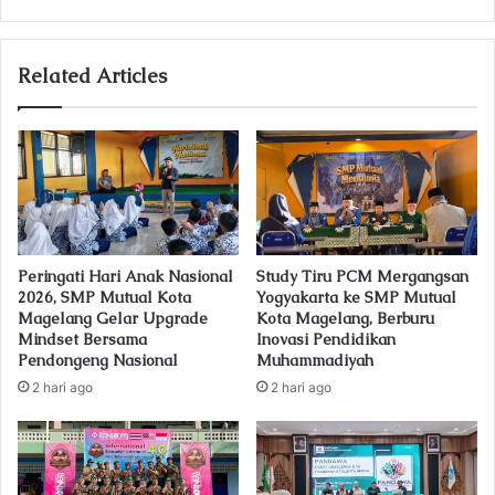
r
y
o
u
Related Articles
r
E
m
a
i
l
a
d
Peringati Hari Anak Nasional
Study Tiru PCM Mergangsan
d
2026, SMP Mutual Kota
Yogyakarta ke SMP Mutual
r
Magelang Gelar Upgrade
Kota Magelang, Berburu
e
Mindset Bersama
Inovasi Pendidikan
s
Pendongeng Nasional
Muhammadiyah
s
2 hari ago
2 hari ago