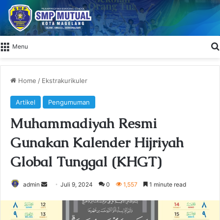
Menu
Home
/
Ekstrakurikuler
Artikel
Pengumuman
Muhammadiyah Resmi
Gunakan Kalender Hijriyah
Global Tunggal (KHGT)
admin
S
Juli 9, 2024
0
1,557
1 minute read
e
n
d