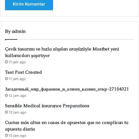
By admin
Çevik tasarımı ve hızla alışılan arayüzüyle Mostbet yeni
kullanıcıları şaşırtıyor
11 jam ago
Test Post Created
11 jam ago
Загадочный_мир_фараонов_и_олимп_казино_откр-27104321
12 jam ago
Sensible Medical insurance Preparations
13 jam ago
Cuotas más altas en casas de apuestas que no complican tu
apuesta diaria
13 jam ago