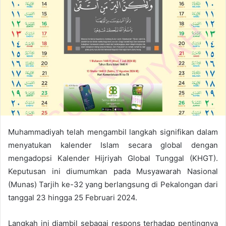
a
n
e
m
a
i
l
Muhammadiyah telah mengambil langkah signifikan dalam
menyatukan kalender Islam secara global dengan
mengadopsi Kalender Hijriyah Global Tunggal (KHGT).
Keputusan ini diumumkan pada Musyawarah Nasional
(Munas) Tarjih ke-32 yang berlangsung di Pekalongan dari
tanggal 23 hingga 25 Februari 2024.
Langkah ini diambil sebagai respons terhadap pentingnya