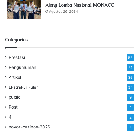
Ajang Lomba Nasional MONACO
Agustus 26, 2024
Categories
Prestasi
55
Pengumuman
51
Artikel
36
Ekstrakurikuler
34
public
9
Post
4
4
2
novos-casinos-2026
1