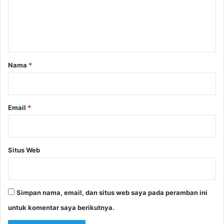
e
n
t
a
r
Nama
*
*
Email
*
Situs Web
Simpan nama, email, dan situs web saya pada peramban ini
untuk komentar saya berikutnya.