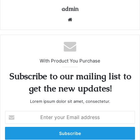
admin
We
bsi
te
With Product You Purchase
Subscribe to our mailing list to
get the new updates!
Lorem ipsum dolor sit amet, consectetur.
E
n
t
e