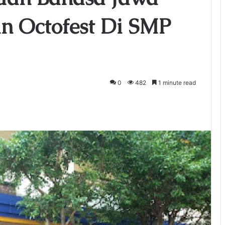
n Octofest Di SMP
0
482
1 minute read