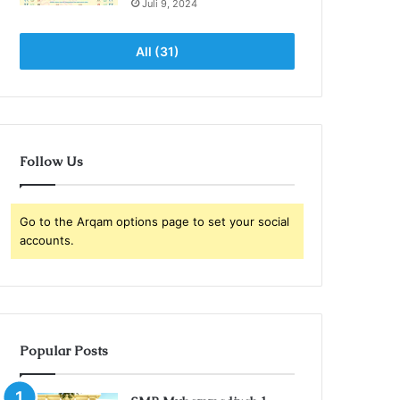
Juli 9, 2024
All (31)
Follow Us
Go to the Arqam options page to set your social
accounts.
Popular Posts