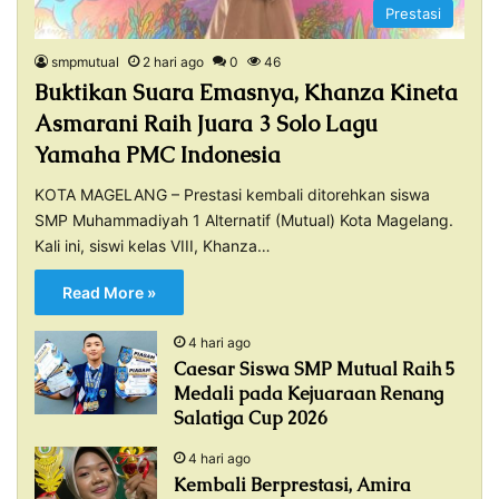
Prestasi
smpmutual
2 hari ago
0
46
Buktikan Suara Emasnya, Khanza Kineta
Asmarani Raih Juara 3 Solo Lagu
Yamaha PMC Indonesia
KOTA MAGELANG – Prestasi kembali ditorehkan siswa
SMP Muhammadiyah 1 Alternatif (Mutual) Kota Magelang.
Kali ini, siswi kelas VIII, Khanza…
Read More »
4 hari ago
Caesar Siswa SMP Mutual Raih 5
Medali pada Kejuaraan Renang
Salatiga Cup 2026
4 hari ago
Kembali Berprestasi, Amira