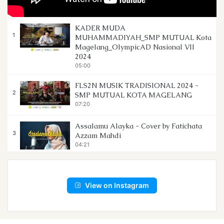
KADER MUDA
1
MUHAMMADIYAH_SMP MUTUAL Kota
Magelang_OlympicAD Nasional VII
2024
05:00
FLS2N MUSIK TRADISIONAL 2024 -
2
SMP MUTUAL KOTA MAGELANG
07:20
Assalamu Alayka - Cover by Fatichata
3
Azzam Mahdi
04:21
WELCOME TO SMP MUTUAL
4
09:56
View on Instagram