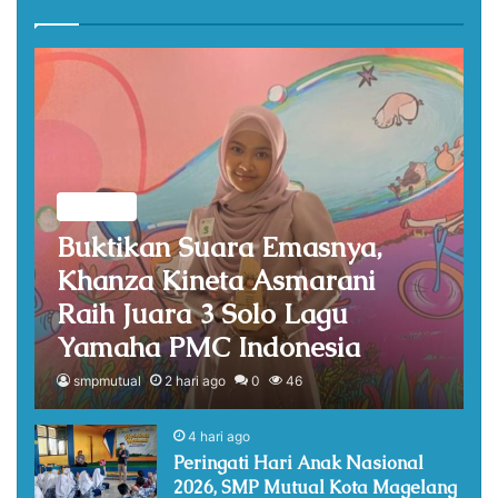
Prestasi
Buktikan Suara Emasnya,
Khanza Kineta Asmarani
Raih Juara 3 Solo Lagu
Yamaha PMC Indonesia
smpmutual
2 hari ago
0
46
4 hari ago
Peringati Hari Anak Nasional
2026, SMP Mutual Kota Magelang