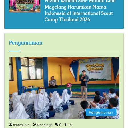
Hizbul Wathan SMP Mutual Kota
Magelang Harumkan Nama
Indonesia di International Scout
Camp Thailand 2026
Pengumuman
Pengumuman
smpmutual
4 hari ago
0
14