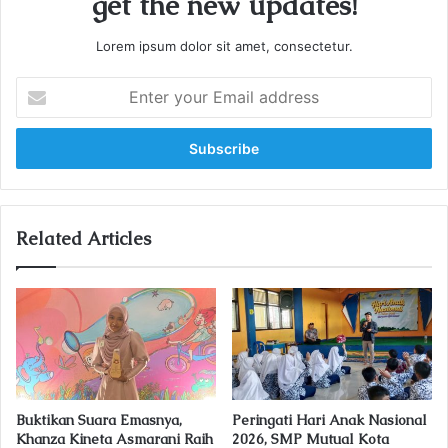
get the new updates!
Lorem ipsum dolor sit amet, consectetur.
E
n
t
e
r
y
o
u
Related Articles
r
E
m
a
i
l
a
d
Buktikan Suara Emasnya,
Peringati Hari Anak Nasional
d
Khanza Kineta Asmarani Raih
2026, SMP Mutual Kota
r