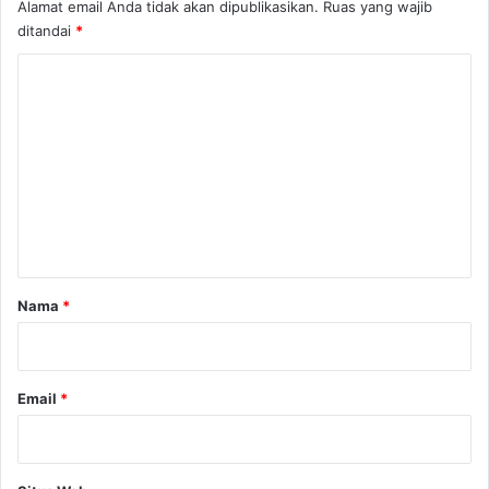
Alamat email Anda tidak akan dipublikasikan.
Ruas yang wajib
ditandai
*
K
o
m
e
n
t
a
r
Nama
*
*
Email
*