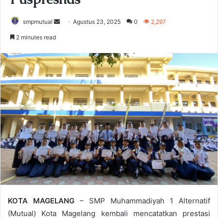
smpmutual
S
Agustus 23, 2025
0
2,297
e
2 minutes read
n
d
a
n
e
m
a
i
l
KOTA MAGELANG
– SMP Muhammadiyah 1 Alternatif
(Mutual) Kota Magelang kembali mencatatkan prestasi