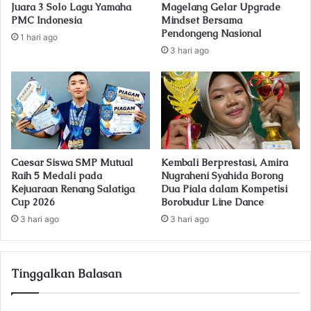
Juara 3 Solo Lagu Yamaha
Magelang Gelar Upgrade
e
PMC Indonesia
Mindset Bersama
s
Pendongeng Nasional
1 hari ago
s
3 hari ago
Caesar Siswa SMP Mutual
Kembali Berprestasi, Amira
Raih 5 Medali pada
Nugraheni Syahida Borong
Kejuaraan Renang Salatiga
Dua Piala dalam Kompetisi
Cup 2026
Borobudur Line Dance
3 hari ago
3 hari ago
Tinggalkan Balasan