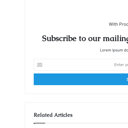
With Pro
Subscribe to our mailing
Lorem ipsum dol
E
n
t
e
r
y
o
u
r
Related Articles
E
m
a