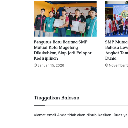
i
l
a
d
d
r
e
Pengurus Baru Baritma SMP
SMP Mutual
Mutual Kota Magelang
Bahasa Lewa
s
Dikukuhkan, Siap Jadi Pelopor
Angkat Tem
s
Kedisiplinan
Dunia
Januari 15, 2026
November 5
Tinggalkan Balasan
Alamat email Anda tidak akan dipublikasikan.
Ruas ya
K