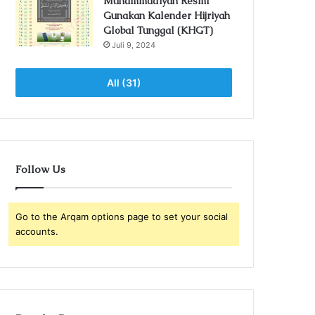
Muhammadiyah Resmi
Gunakan Kalender Hijriyah
Global Tunggal (KHGT)
Juli 9, 2024
All (31)
Follow Us
Go to the Arqam options page to set your social
accounts.