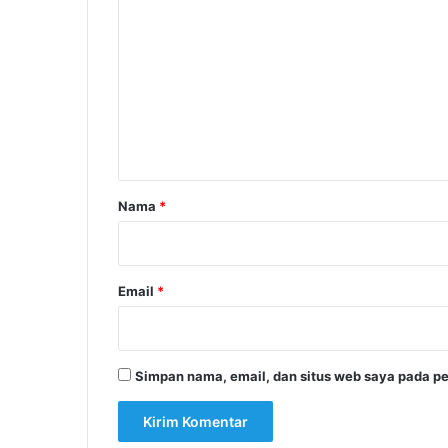
o
m
e
n
t
a
r
Nama
*
*
Email
*
Simpan nama, email, dan situs web saya pada pe