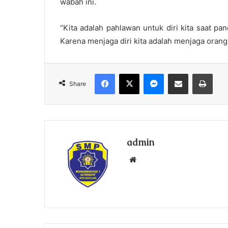
wabah ini.
“Kita adalah pahlawan untuk diri kita saat pa
Karena menjaga diri kita adalah menjaga orang d
Facebook
X
Messenger
Share via Email
Print
Share
admin
We
bsi
te