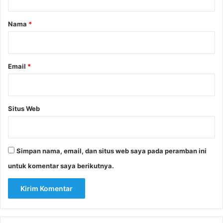
a
r
Nama
*
*
Email
*
Situs Web
Simpan nama, email, dan situs web saya pada peramban ini
untuk komentar saya berikutnya.