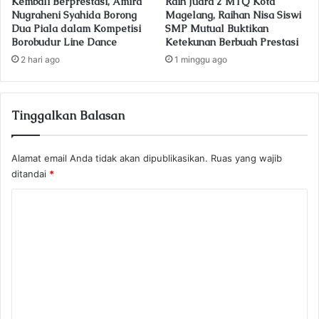
Kembali Berprestasi, Amira
Raih Juara 2 MTQ Kota
Nugraheni Syahida Borong
Magelang, Raihan Nisa Siswi
Dua Piala dalam Kompetisi
SMP Mutual Buktikan
Borobudur Line Dance
Ketekunan Berbuah Prestasi
2 hari ago
1 minggu ago
Tinggalkan Balasan
Alamat email Anda tidak akan dipublikasikan.
Ruas yang wajib
ditandai
*
K
o
m
e
n
t