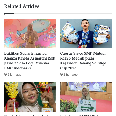
u
Related Articles
r
E
m
a
i
l
a
d
Buktikan Suara Emasnya,
Caesar Siswa SMP Mutual
d
Khanza Kineta Asmarani Raih
Raih 5 Medali pada
r
Juara 3 Solo Lagu Yamaha
Kejuaraan Renang Salatiga
e
PMC Indonesia
Cup 2026
s
5 jam ago
2 hari ago
s