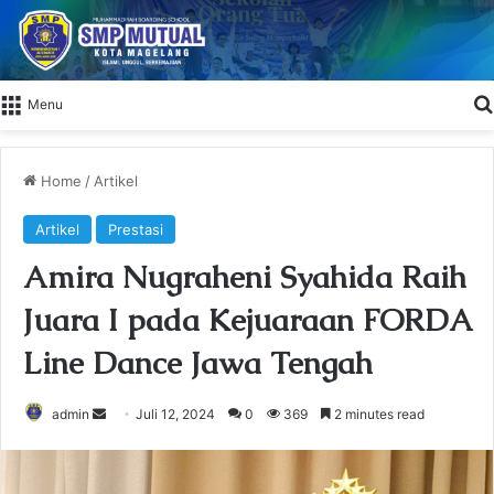
Menu
Home
/
Artikel
Artikel
Prestasi
Amira Nugraheni Syahida Raih
Juara I pada Kejuaraan FORDA
Line Dance Jawa Tengah
admin
S
Juli 12, 2024
0
369
2 minutes read
e
n
d