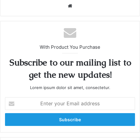
We
bsi
te
With Product You Purchase
Subscribe to our mailing list to
get the new updates!
Lorem ipsum dolor sit amet, consectetur.
E
n
t
e
r
y
o