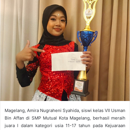
a
n
e
m
a
i
l
Magelang, Amira Nugraheni Syahida, siswi kelas VII Usman
Bin Affan di SMP Mutual Kota Magelang, berhasil meraih
juara I dalam kategori usia 11-17 tahun pada Kejuaraan