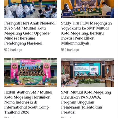
i
l
a
d
Peringati Hari Anak Nasional
Study Tiru PCM Mergangsan
d
2026, SMP Mutual Kota
Yogyakarta ke SMP Mutual
r
Magelang Gelar Upgrade
Kota Magelang, Berburu
e
Mindset Bersama
Inovasi Pendidikan
s
Pendongeng Nasional
Muhammadiyah
s
2 hari ago
2 hari ago
Hizbul Wathan SMP Mutual
SMP Mutual Kota Magelang
Kota Magelang Harumkan
Luncurkan PANDAWA,
Nama Indonesia di
Program Unggulan
International Scout Camp
Pembinaan Talenta dan
Thailand 2026
Prestasi