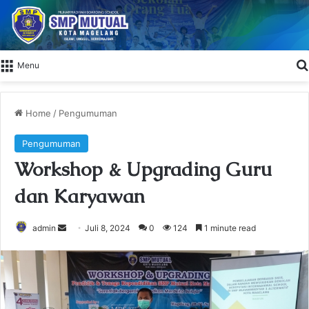
Menu
Home
/
Pengumuman
Pengumuman
Workshop & Upgrading Guru
dan Karyawan
admin
S
Juli 8, 2024
0
124
1 minute read
e
n
d
a