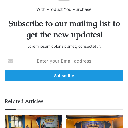
With Product You Purchase
Subscribe to our mailing list to
get the new updates!
Lorem ipsum dolor sit amet, consectetur.
E
n
t
e
r
y
o
u
Related Articles
r
E
m
a