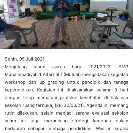
n
e
m
a
i
l
Senin, 05 Juli 2021
Menjelang tahun ajaran baru 2021/2022, SMP
Muhammadiyah 1 Alternatif (Mutual) mengadakan kegiatan
workshop dan up grading untuk pendidik dan tenaga
kependidikan. Kegiatan ini dilaksanakan selama 3 hari
dengan tetap mematuhi protokol kesehatan di halaman
sekolah ruang terbuka, (28-30/06/21). Agenda ini memang
rutin dilakukan, selain menjadi sarana evaluasi sekolah
acara ini juga merancang strategi kedepan dalam
berkiprah sebagai lembaga pendidikan. Wasi’un kepala