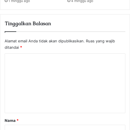
1 minggu ago
4 minggu ago
Tinggalkan Balasan
Alamat email Anda tidak akan dipublikasikan.
Ruas yang wajib
ditandai
*
K
o
m
e
n
t
a
r
Nama
*
*