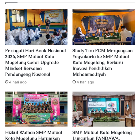
E
m
a
i
l
a
d
Peringati Hari Anak Nasional
Study Tiru PCM Mergangsan
d
2026, SMP Mutual Kota
Yogyakarta ke SMP Mutual
r
Magelang Gelar Upgrade
Kota Magelang, Berburu
e
Mindset Bersama
Inovasi Pendidikan
s
Pendongeng Nasional
Muhammadiyah
s
4 hari ago
4 hari ago
Hizbul Wathan SMP Mutual
SMP Mutual Kota Magelang
Kota Magelang Harumkan
Luncurkan PANDAWA,