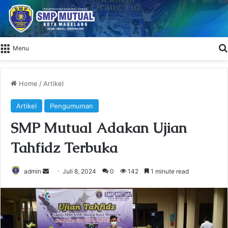
Menu
Home
/
Artikel
Artikel
Pengumuman
SMP Mutual Adakan Ujian
Tahfidz Terbuka
admin
S
Juli 8, 2024
0
142
1 minute read
e
n
d
a