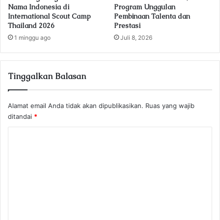
Nama Indonesia di
Program Unggulan
International Scout Camp
Pembinaan Talenta dan
Thailand 2026
Prestasi
1 minggu ago
Juli 8, 2026
Tinggalkan Balasan
Alamat email Anda tidak akan dipublikasikan.
Ruas yang wajib
ditandai
*
K
o
m
e
n
t