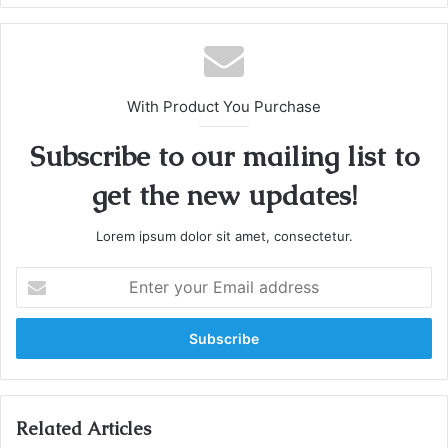
te
With Product You Purchase
Subscribe to our mailing list to
get the new updates!
Lorem ipsum dolor sit amet, consectetur.
E
n
t
e
r
y
o
u
Related Articles
r