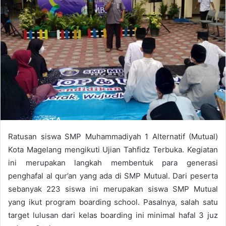
n
e
m
a
i
l
Ratusan siswa SMP Muhammadiyah 1 Alternatif (Mutual)
Kota Magelang mengikuti Ujian Tahfidz Terbuka. Kegiatan
ini merupakan langkah membentuk para generasi
penghafal al qur’an yang ada di SMP Mutual. Dari peserta
sebanyak 223 siswa ini merupakan siswa SMP Mutual
yang ikut program boarding school. Pasalnya, salah satu
target lulusan dari kelas boarding ini minimal hafal 3 juz