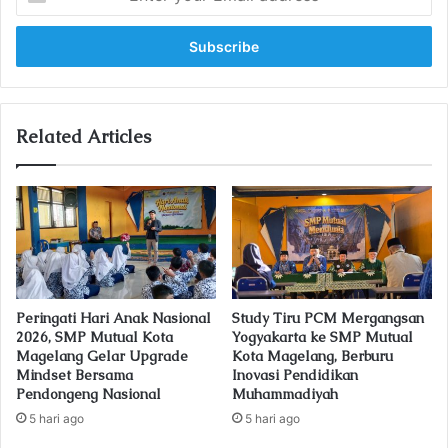
n
t
e
r
y
o
u
Related Articles
r
E
m
a
i
l
a
d
Peringati Hari Anak Nasional
Study Tiru PCM Mergangsan
d
2026, SMP Mutual Kota
Yogyakarta ke SMP Mutual
r
Magelang Gelar Upgrade
Kota Magelang, Berburu
e
Mindset Bersama
Inovasi Pendidikan
s
Pendongeng Nasional
Muhammadiyah
s
5 hari ago
5 hari ago