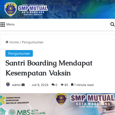
Menu
Home
/
Pengumuman
Pengumuman
Santri Boarding Mendapat
Kesempatan Vaksin
admin
S
Juli 8, 2024
0
85
1 minute read
e
n
d
a