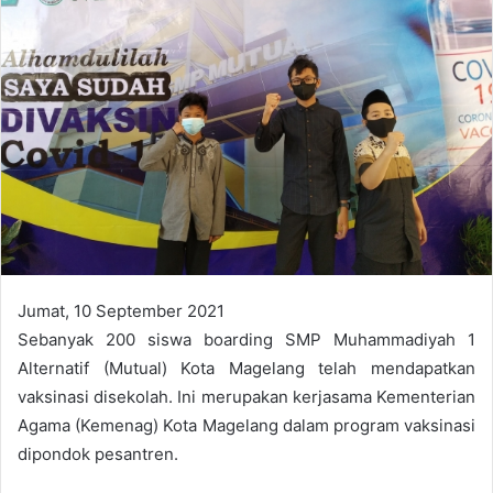
n
e
m
a
i
l
Jumat, 10 September 2021
Sebanyak 200 siswa boarding SMP Muhammadiyah 1
Alternatif (Mutual) Kota Magelang telah mendapatkan
vaksinasi disekolah. Ini merupakan kerjasama Kementerian
Agama (Kemenag) Kota Magelang dalam program vaksinasi
dipondok pesantren.