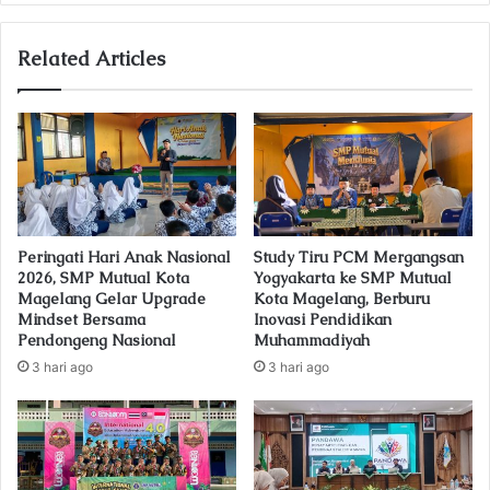
y
o
u
Related Articles
r
E
m
a
i
l
a
d
Peringati Hari Anak Nasional
Study Tiru PCM Mergangsan
d
2026, SMP Mutual Kota
Yogyakarta ke SMP Mutual
r
Magelang Gelar Upgrade
Kota Magelang, Berburu
e
Mindset Bersama
Inovasi Pendidikan
s
Pendongeng Nasional
Muhammadiyah
s
3 hari ago
3 hari ago