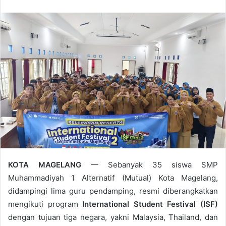
n
d
a
n
e
m
a
i
l
KOTA MAGELANG
— Sebanyak 35 siswa SMP
Muhammadiyah 1 Alternatif (Mutual) Kota Magelang,
didampingi lima guru pendamping, resmi diberangkatkan
mengikuti program
International Student Festival (ISF)
dengan tujuan tiga negara, yakni Malaysia, Thailand, dan