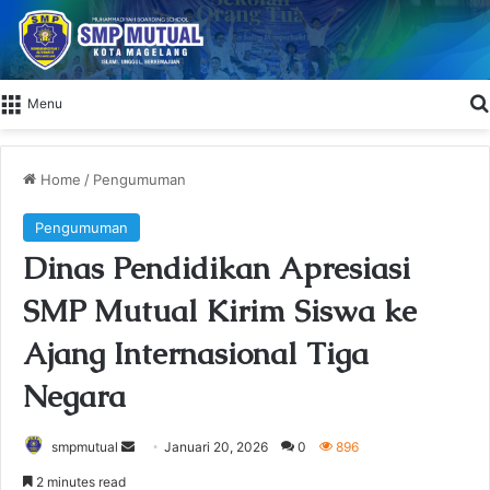
Menu
Home
/
Pengumuman
Pengumuman
Dinas Pendidikan Apresiasi
SMP Mutual Kirim Siswa ke
Ajang Internasional Tiga
Negara
smpmutual
S
Januari 20, 2026
0
896
e
2 minutes read