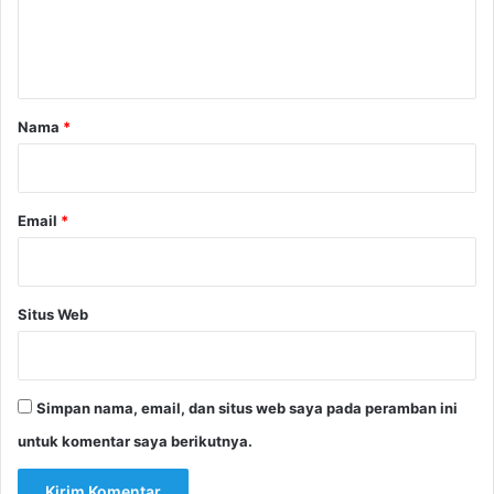
n
t
a
r
Nama
*
*
Email
*
Situs Web
Simpan nama, email, dan situs web saya pada peramban ini
untuk komentar saya berikutnya.