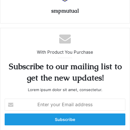
smpmutual
With Product You Purchase
Subscribe to our mailing list to
get the new updates!
Lorem ipsum dolor sit amet, consectetur.
E
n
t
e
r