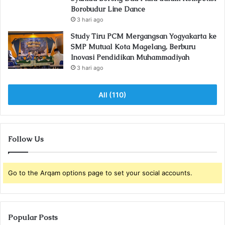
Borobudur Line Dance
3 hari ago
Study Tiru PCM Mergangsan Yogyakarta ke
SMP Mutual Kota Magelang, Berburu
Inovasi Pendidikan Muhammadiyah
3 hari ago
All (110)
Follow Us
Go to the Arqam options page to set your social accounts.
Popular Posts