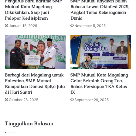
Pengurus Baru Baritma SMP
SMP Mutual Rayakan Bulan
d
Mutual Kota Magelang
Bahasa Lewat Oktofest 2025,
r
Dikukuhkan, Siap Jadi
Angkat Tema Keberagaman
e
Pelopor Kedisiplinan
Dunia
s
Januari 15, 2026
November 5, 2025
s
Berbagi dari Magelang untuk
SMP Mutual Kota Magelang
Palestina, SMP Mutual
Gelar Sekolah Orang Tua,
Kumpulkan Donasi Rp8,6 Juta
Bahas Persiapan TKA Kelas
di Hari Santri
IX
Oktober 28, 2025
September 29, 2025
Tinggalkan Balasan