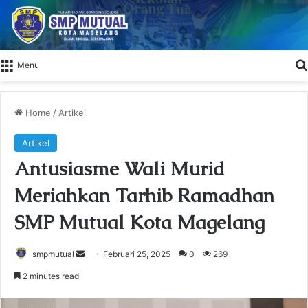
Menu
Home
/
Artikel
Artikel
Antusiasme Wali Murid
Meriahkan Tarhib Ramadhan
SMP Mutual Kota Magelang
smpmutual
S
Februari 25, 2025
0
269
e
2 minutes read
n
d