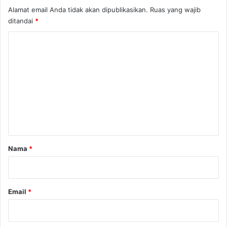
Alamat email Anda tidak akan dipublikasikan.
Ruas yang wajib
ditandai
*
K
o
m
e
n
t
a
r
Nama
*
*
Email
*