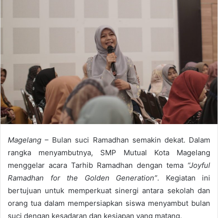
a
n
e
m
a
i
l
Magelang
– Bulan suci Ramadhan semakin dekat. Dalam
rangka menyambutnya, SMP Mutual Kota Magelang
menggelar acara Tarhib Ramadhan dengan tema
“Joyful
Ramadhan for the Golden Generation”
. Kegiatan ini
bertujuan untuk memperkuat sinergi antara sekolah dan
orang tua dalam mempersiapkan siswa menyambut bulan
suci dengan kesadaran dan kesiapan yang matang.