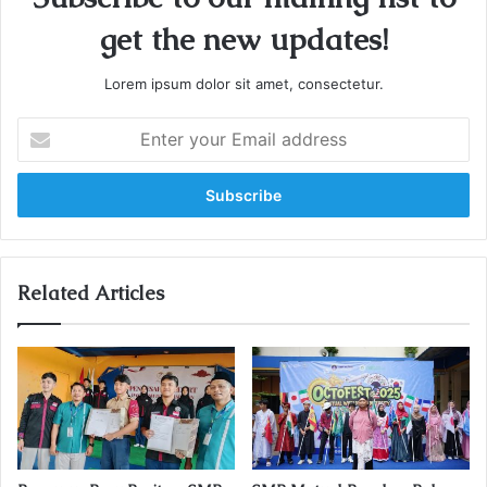
get the new updates!
Lorem ipsum dolor sit amet, consectetur.
E
n
t
e
r
y
o
u
Related Articles
r
E
m
a
i
l
a
d