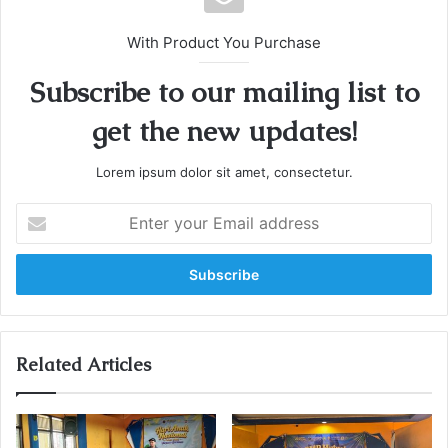
With Product You Purchase
Subscribe to our mailing list to
get the new updates!
Lorem ipsum dolor sit amet, consectetur.
E
n
t
e
r
y
o
u
Related Articles
r
E
m
a