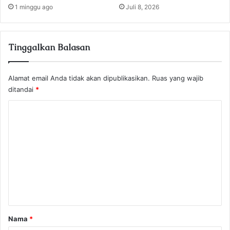
1 minggu ago
Juli 8, 2026
Tinggalkan Balasan
Alamat email Anda tidak akan dipublikasikan.
Ruas yang wajib
ditandai
*
K
o
m
e
n
t
a
r
Nama
*