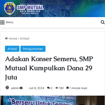
Menu
Home
/
Artikel
Artikel
Pengumuman
Adakan Konser Semeru, SMP
Mutual Kumpulkan Dana 29
Juta
admin
S
Juli 8, 2024
0
190
1 minute read
e
n
d