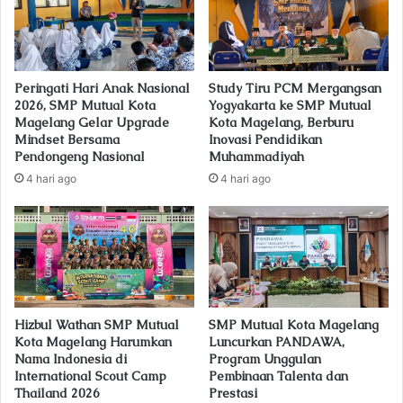
i
l
a
d
Peringati Hari Anak Nasional
Study Tiru PCM Mergangsan
d
2026, SMP Mutual Kota
Yogyakarta ke SMP Mutual
r
Magelang Gelar Upgrade
Kota Magelang, Berburu
e
Mindset Bersama
Inovasi Pendidikan
s
Pendongeng Nasional
Muhammadiyah
s
4 hari ago
4 hari ago
Hizbul Wathan SMP Mutual
SMP Mutual Kota Magelang
Kota Magelang Harumkan
Luncurkan PANDAWA,
Nama Indonesia di
Program Unggulan
International Scout Camp
Pembinaan Talenta dan
Thailand 2026
Prestasi