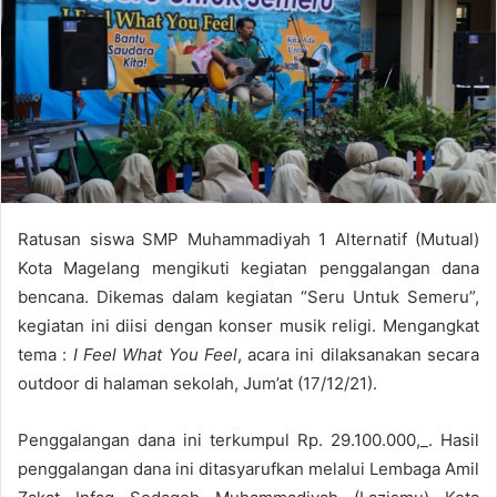
a
n
e
m
a
i
l
Ratusan siswa SMP Muhammadiyah 1 Alternatif (Mutual)
Kota Magelang mengikuti kegiatan penggalangan dana
bencana. Dikemas dalam kegiatan “Seru Untuk Semeru”,
kegiatan ini diisi dengan konser musik religi. Mengangkat
tema :
I Feel What You Feel
, acara ini dilaksanakan secara
outdoor di halaman sekolah, Jum’at (17/12/21).
Penggalangan dana ini terkumpul Rp. 29.100.000,_. Hasil
penggalangan dana ini ditasyarufkan melalui Lembaga Amil