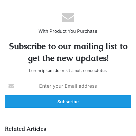
With Product You Purchase
Subscribe to our mailing list to
get the new updates!
Lorem ipsum dolor sit amet, consectetur.
E
n
t
e
r
y
o
u
Related Articles
r