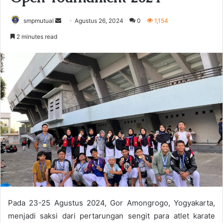
smpmutual
S
Agustus 26, 2024
0
1,154
e
2 minutes read
n
d
a
n
e
m
a
i
l
Pada 23-25 Agustus 2024, Gor Amongrogo, Yogyakarta,
menjadi saksi dari pertarungan sengit para atlet karate