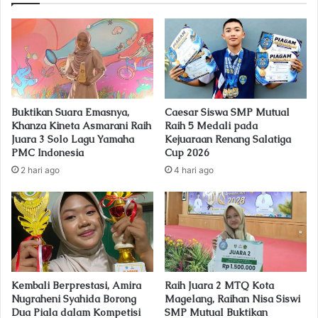
E
m
a
i
l
a
d
Buktikan Suara Emasnya,
Caesar Siswa SMP Mutual
d
Khanza Kineta Asmarani Raih
Raih 5 Medali pada
r
Juara 3 Solo Lagu Yamaha
Kejuaraan Renang Salatiga
e
PMC Indonesia
Cup 2026
s
2 hari ago
4 hari ago
s
Kembali Berprestasi, Amira
Raih Juara 2 MTQ Kota
Nugraheni Syahida Borong
Magelang, Raihan Nisa Siswi
Dua Piala dalam Kompetisi
SMP Mutual Buktikan