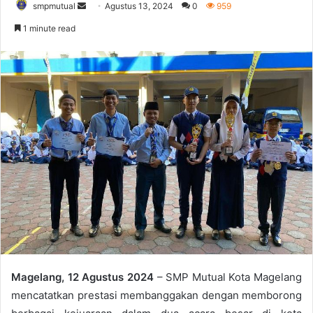
smpmutual
S
Agustus 13, 2024
0
959
e
1 minute read
n
d
a
n
e
m
a
i
l
Magelang, 12 Agustus 2024
– SMP Mutual Kota Magelang
mencatatkan prestasi membanggakan dengan memborong