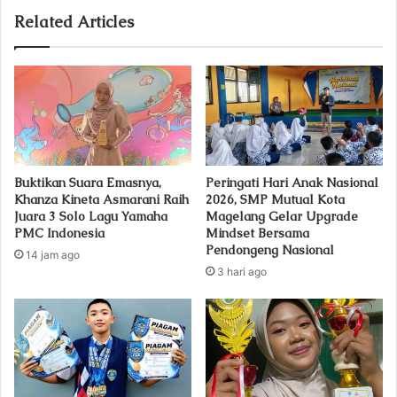
u
Related Articles
r
E
m
a
i
l
a
d
Buktikan Suara Emasnya,
Peringati Hari Anak Nasional
d
Khanza Kineta Asmarani Raih
2026, SMP Mutual Kota
r
Juara 3 Solo Lagu Yamaha
Magelang Gelar Upgrade
e
PMC Indonesia
Mindset Bersama
s
Pendongeng Nasional
14 jam ago
s
3 hari ago