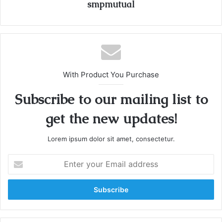
smpmutual
With Product You Purchase
Subscribe to our mailing list to
get the new updates!
Lorem ipsum dolor sit amet, consectetur.
E
n
t
e
r
y
o