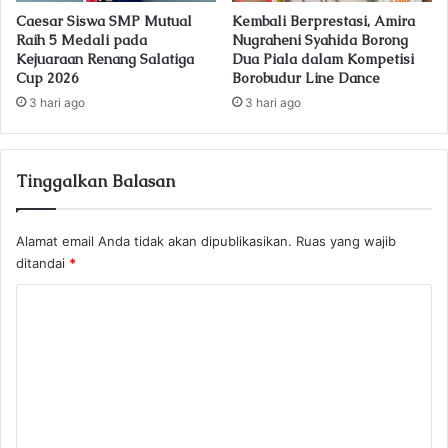
Caesar Siswa SMP Mutual
Kembali Berprestasi, Amira
Raih 5 Medali pada
Nugraheni Syahida Borong
Kejuaraan Renang Salatiga
Dua Piala dalam Kompetisi
Cup 2026
Borobudur Line Dance
3 hari ago
3 hari ago
Tinggalkan Balasan
Alamat email Anda tidak akan dipublikasikan.
Ruas yang wajib
ditandai
*
K
o
m
e
n