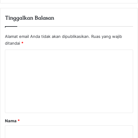
Tinggalkan Balasan
Alamat email Anda tidak akan dipublikasikan.
Ruas yang wajib
ditandai
*
K
o
m
e
n
t
a
r
Nama
*
*