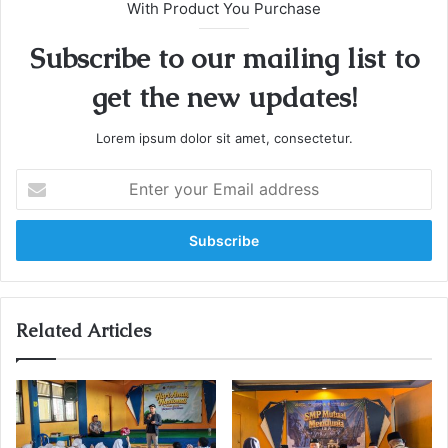
With Product You Purchase
Subscribe to our mailing list to
get the new updates!
Lorem ipsum dolor sit amet, consectetur.
E
n
t
e
r
y
o
u
Related Articles
r
E
m
a
i