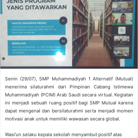
a
n
e
m
a
i
l
Senin (29/07), SMP Muhammadiyah 1 Alternatif (Mutual)
menerima silaturahmi dari Pimpinan Cabang Istimewa
Muhammadiyah (PCIM) Arab Saudi secara virtual. Kegiatan
ini menjadi sebuah ruang positif bagi SMP Mutual karena
dapat mengenal dan bersilaturahmi serta menjadi momen
motivasi anak untuk memiliki wawasan secara global.
Wasi’un selaku kepala sekolah menyambut positif atas