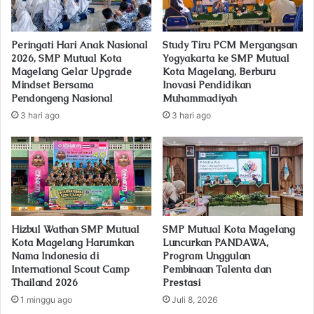
l
a
d
Peringati Hari Anak Nasional
Study Tiru PCM Mergangsan
d
2026, SMP Mutual Kota
Yogyakarta ke SMP Mutual
r
Magelang Gelar Upgrade
Kota Magelang, Berburu
e
Mindset Bersama
Inovasi Pendidikan
s
Pendongeng Nasional
Muhammadiyah
s
3 hari ago
3 hari ago
Hizbul Wathan SMP Mutual
SMP Mutual Kota Magelang
Kota Magelang Harumkan
Luncurkan PANDAWA,
Nama Indonesia di
Program Unggulan
International Scout Camp
Pembinaan Talenta dan
Thailand 2026
Prestasi
1 minggu ago
Juli 8, 2026