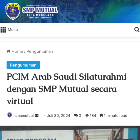
Menu
Home
/
Pengumuman
Pengumuman
PCIM Arab Saudi Silaturahmi
dengan SMP Mutual secara
virtual
smpmutual
S
Juli 30, 2024
0
184
1 minute read
e
n
d