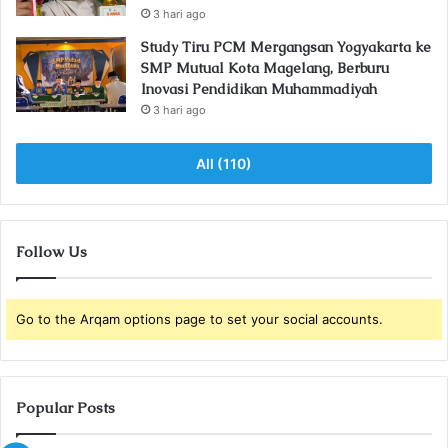
3 hari ago
Study Tiru PCM Mergangsan Yogyakarta ke
SMP Mutual Kota Magelang, Berburu
Inovasi Pendidikan Muhammadiyah
3 hari ago
All (110)
Follow Us
Go to the Arqam options page to set your social accounts.
Popular Posts