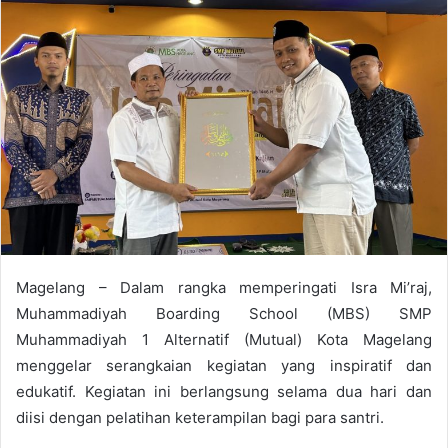
a
n
e
m
a
i
l
Magelang – Dalam rangka memperingati Isra Mi’raj,
Muhammadiyah Boarding School (MBS) SMP
Muhammadiyah 1 Alternatif (Mutual) Kota Magelang
menggelar serangkaian kegiatan yang inspiratif dan
edukatif. Kegiatan ini berlangsung selama dua hari dan
diisi dengan pelatihan keterampilan bagi para santri.