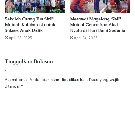
Sekolah Orang Tua SMP
Merawat Magelang, SMP
Mutual: Kolaborasi untuk
Mutual Gencarkan Aksi
Sukses Anak Didik
Nyata di Hari Bumi Sedunia
April 28, 2025
April 24, 2025
Tinggalkan Balasan
Alamat email Anda tidak akan dipublikasikan.
Ruas yang wajib
ditandai
*
K
o
m
e
n