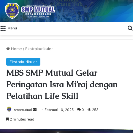
Menu
Home
/
Ekstrakurikuler
Ekstrakurikuler
MBS SMP Mutual Gelar
Peringatan Isra Mi’raj dengan
Pelatihan Life Skill
smpmutual
S
Februari 10, 2025
0
253
e
2 minutes read
n
d