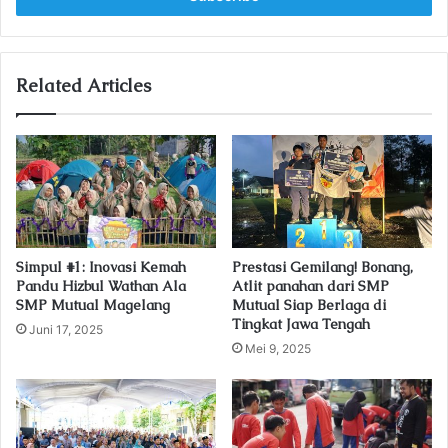
r
y
o
u
Related Articles
r
E
m
a
i
l
a
d
Simpul #1: Inovasi Kemah
Prestasi Gemilang! Bonang,
d
Pandu Hizbul Wathan Ala
Atlit panahan dari SMP
r
SMP Mutual Magelang
Mutual Siap Berlaga di
e
Tingkat Jawa Tengah
Juni 17, 2025
s
Mei 9, 2025
s