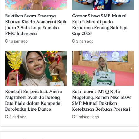
a
d
Buktikan Suara Emasnya,
Caesar Siswa SMP Mutual
d
Khanza Kineta Asmarani Raih
Raih 5 Medali pada
r
Juara 3 Solo Lagu Yamaha
Kejuaraan Renang Salatiga
e
PMC Indonesia
Cup 2026
s
16 jam ago
3 hari ago
s
Kembali Berprestasi, Amira
Raih Juara 2 MTQ Kota
Nugraheni Syahida Borong
Magelang, Raihan Nisa Siswi
Dua Piala dalam Kompetisi
SMP Mutual Buktikan
Borobudur Line Dance
Ketekunan Berbuah Prestasi
3 hari ago
1 minggu ago