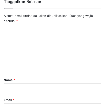
Tinggalkan Balasan
Alamat email Anda tidak akan dipublikasikan.
Ruas yang wajib
ditandai
*
K
o
m
e
n
t
a
r
Nama
*
*
Email
*