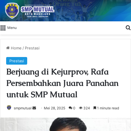
Menu
Home
/
Prestasi
Prestasi
Berjuang di Kejurprov, Rafa
Persembahkan Juara Panahan
untuk SMP Mutual
smpmutual
S
Mei 28, 2025
0
324
1 minute read
e
n
d