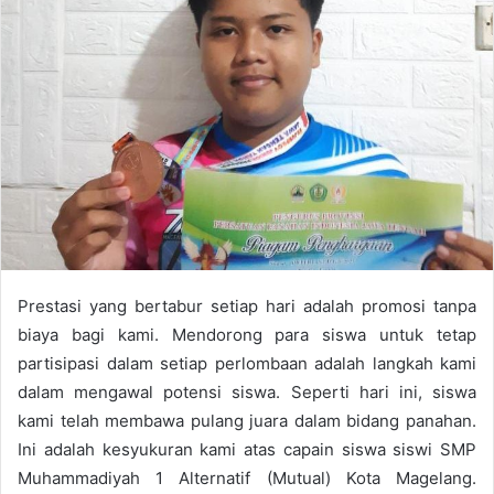
a
n
e
m
a
i
l
Prestasi yang bertabur setiap hari adalah promosi tanpa
biaya bagi kami. Mendorong para siswa untuk tetap
partisipasi dalam setiap perlombaan adalah langkah kami
dalam mengawal potensi siswa. Seperti hari ini, siswa
kami telah membawa pulang juara dalam bidang panahan.
Ini adalah kesyukuran kami atas capain siswa siswi SMP
Muhammadiyah 1 Alternatif (Mutual) Kota Magelang.