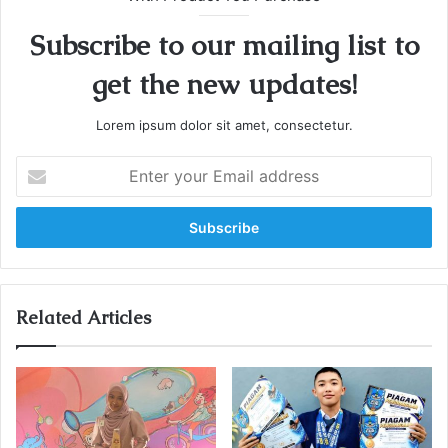
Subscribe to our mailing list to
get the new updates!
Lorem ipsum dolor sit amet, consectetur.
E
n
t
e
r
y
o
u
Related Articles
r
E
m
a
i
l