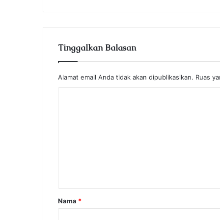
d
r
e
s
Tinggalkan Balasan
s
Alamat email Anda tidak akan dipublikasikan.
Ruas ya
K
o
m
e
n
t
a
r
Nama
*
*