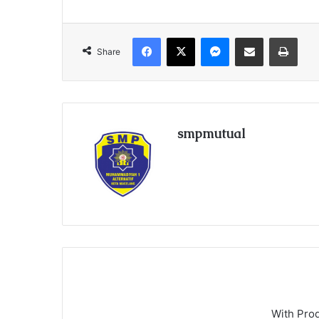
Facebook
X
Messenger
Share via Email
Print
Share
smpmutual
With Pro