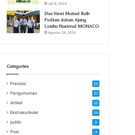
Juli 9, 2024
Dua Siswi Mutual Raih
Podium dalam Ajang
Lomba Nasional MONACO
Agustus 26, 2024
Categories
Prestasi
55
Pengumuman
51
Artikel
36
Ekstrakurikuler
34
public
9
Post
4