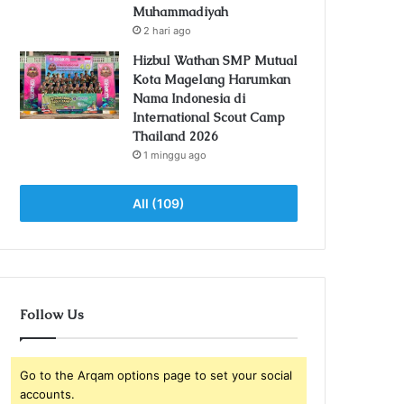
Muhammadiyah
2 hari ago
Hizbul Wathan SMP Mutual
Kota Magelang Harumkan
Nama Indonesia di
International Scout Camp
Thailand 2026
1 minggu ago
All (109)
Follow Us
Go to the Arqam options page to set your social
accounts.