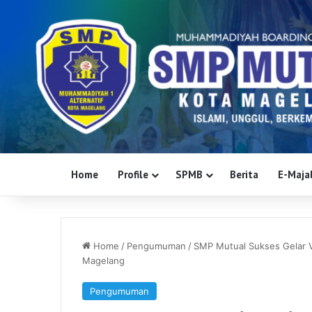
Home
Profile
SPMB
Berita
E-Majal
Home
/
Pengumuman
/
SMP Mutual Sukses Gelar V
Magelang
Pengumuman