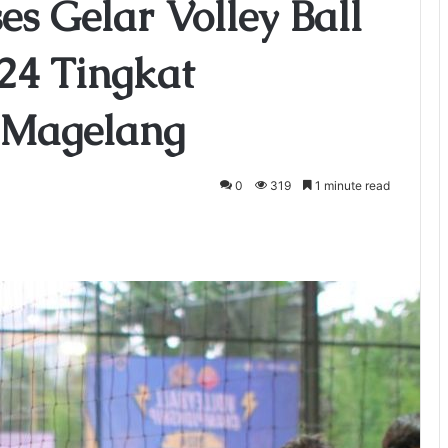
s Gelar Volley Ball
24 Tingkat
 Magelang
0
319
1 minute read