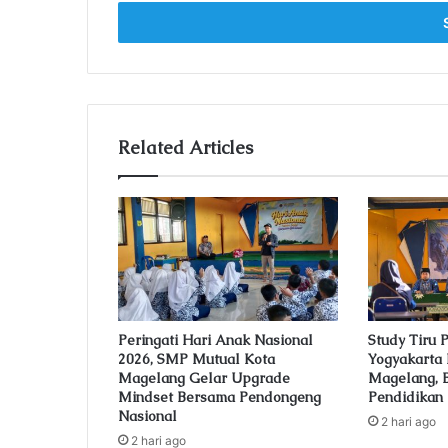
t
e
r
y
o
u
r
Related Articles
E
m
a
i
l
a
d
d
r
e
Peringati Hari Anak Nasional
Study Tiru
2026, SMP Mutual Kota
Yogyakarta
s
Magelang Gelar Upgrade
Magelang, B
s
Mindset Bersama Pendongeng
Pendidika
Nasional
2 hari ago
2 hari ago