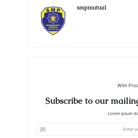
smpmutual
With Pro
Subscribe to our mailing
Lorem ipsum dol
E
n