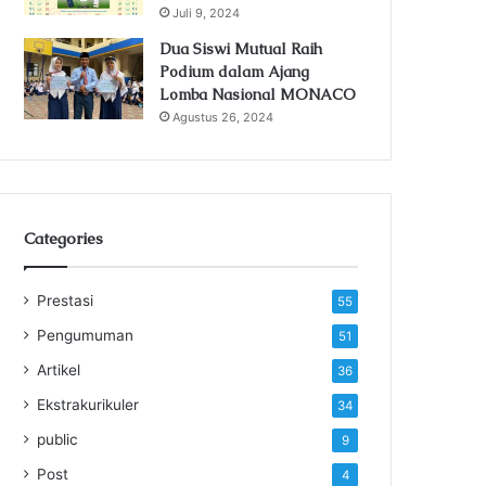
Juli 9, 2024
Dua Siswi Mutual Raih
Podium dalam Ajang
Lomba Nasional MONACO
Agustus 26, 2024
Categories
Prestasi
55
Pengumuman
51
Artikel
36
Ekstrakurikuler
34
public
9
Post
4