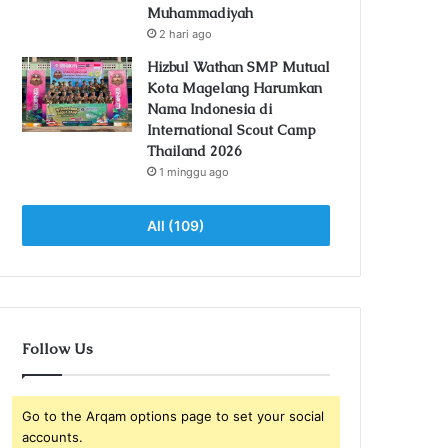
Muhammadiyah
2 hari ago
Hizbul Wathan SMP Mutual
Kota Magelang Harumkan
Nama Indonesia di
International Scout Camp
Thailand 2026
1 minggu ago
All (109)
Follow Us
Go to the Arqam options page to set your social
accounts.