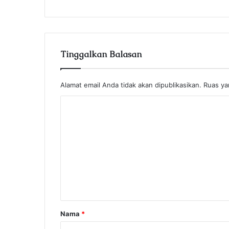
Tinggalkan Balasan
Alamat email Anda tidak akan dipublikasikan.
Ruas ya
K
o
m
e
n
t
a
r
Nama
*
*