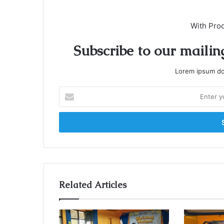
With Pro
Subscribe to our mailing
Lorem ipsum dol
E
n
t
e
r
y
o
u
r
Related Articles
E
m
a
i