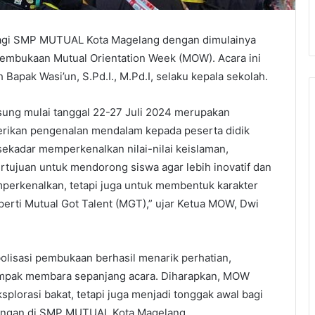
h bagi SMP MUTUAL Kota Magelang dengan dimulainya
pembukaan Mutual Orientation Week (MOW). Acara ini
Bapak Wasi’un, S.Pd.I., M.Pd.I, selaku kepala sekolah.
ng mulai tanggal 22-27 Juli 2024 merupakan
rikan pengenalan mendalam kepada peserta didik
 sekadar memperkenalkan nilai-nilai keislaman,
ertujuan untuk mendorong siswa agar lebih inovatif dan
mperkenalkan, tetapi juga untuk membentuk karakter
perti Mutual Got Talent (MGT),” ujar Ketua MOW, Dwi
olisasi pembukaan berhasil menarik perhatian,
ampak membara sepanjang acara. Diharapkan, MOW
ksplorasi bakat, tetapi juga menjadi tonggak awal bagi
bungan di SMP MUTUAL Kota Magelang.