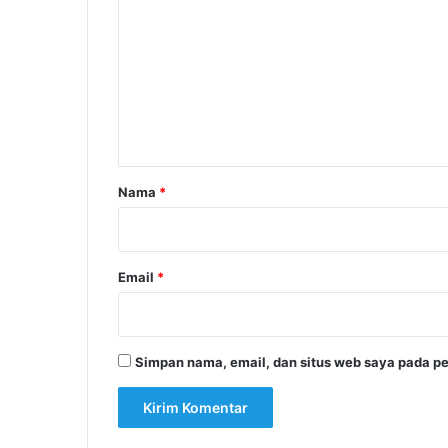
o
m
e
n
t
a
r
Nama
*
*
Email
*
Simpan nama, email, dan situs web saya pada pe