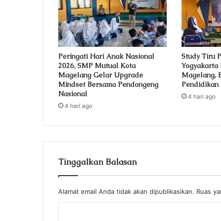
l
a
d
d
r
e
Peringati Hari Anak Nasional
Study Tiru
2026, SMP Mutual Kota
Yogyakarta
s
Magelang Gelar Upgrade
Magelang, B
s
Mindset Bersama Pendongeng
Pendidika
Nasional
4 hari ago
4 hari ago
Tinggalkan Balasan
Alamat email Anda tidak akan dipublikasikan.
Ruas ya
K