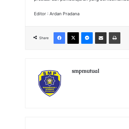
Editor : Ardan Pradana
Facebook
X
Messenger
Share via Email
Print
Share
smpmutual