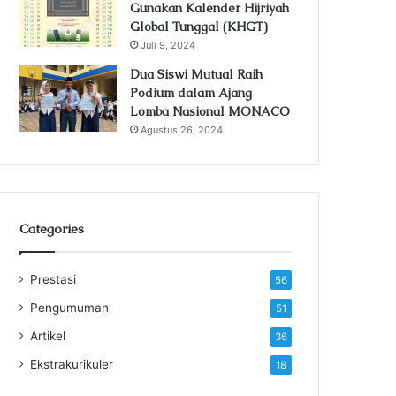
Gunakan Kalender Hijriyah
Global Tunggal (KHGT)
Juli 9, 2024
Dua Siswi Mutual Raih
Podium dalam Ajang
Lomba Nasional MONACO
Agustus 26, 2024
Categories
Prestasi
56
Pengumuman
51
Artikel
36
Ekstrakurikuler
18