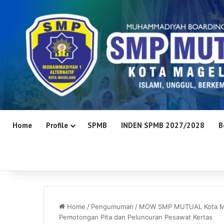
Home
Profile
SPMB
INDEN SPMB 2027/2028
B
Home
/
Pengumuman
/
MOW SMP MUTUAL Kota Mag
Pemotongan Pita dan Peluncuran Pesawat Kertas