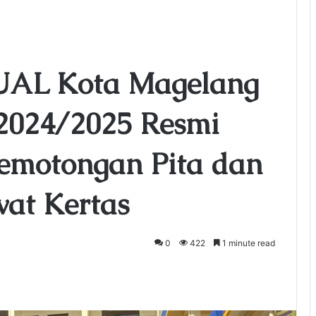
L Kota Magelang
 2024/2025 Resmi
emotongan Pita dan
at Kertas
0
422
1 minute read