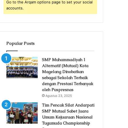
Go to the Arqam options page to set your social
accounts.
Popular Posts
SMP Muhammadiyah 1
Alternatif (Mutual) Kota
Magelang Dinobatkan
sebagai Sekolah Terbaik
dengan Prestasi Terbanyak
oleh Puspresnas
Agustus 23, 2025
Tim Pencak Silat Andarpati
SMP Mutual Sabet Juara
Umum Kejuaraan Nasional
Tugumuda Championship