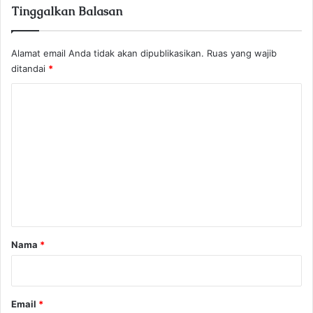
Tinggalkan Balasan
Alamat email Anda tidak akan dipublikasikan.
Ruas yang wajib
ditandai
*
K
o
m
e
n
t
a
r
Nama
*
*
Email
*