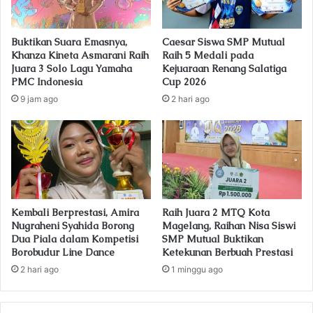
Buktikan Suara Emasnya,
Caesar Siswa SMP Mutual
Khanza Kineta Asmarani Raih
Raih 5 Medali pada
Juara 3 Solo Lagu Yamaha
Kejuaraan Renang Salatiga
PMC Indonesia
Cup 2026
9 jam ago
2 hari ago
Kembali Berprestasi, Amira
Raih Juara 2 MTQ Kota
Nugraheni Syahida Borong
Magelang, Raihan Nisa Siswi
Dua Piala dalam Kompetisi
SMP Mutual Buktikan
Borobudur Line Dance
Ketekunan Berbuah Prestasi
2 hari ago
1 minggu ago