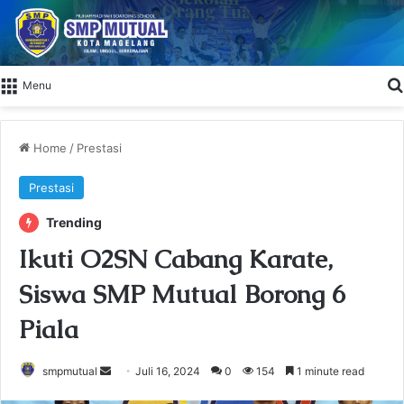
Menu
Home
/
Prestasi
Prestasi
Trending
Ikuti O2SN Cabang Karate,
Siswa SMP Mutual Borong 6
Piala
Send
smpmutual
Juli 16, 2024
0
154
1 minute read
an