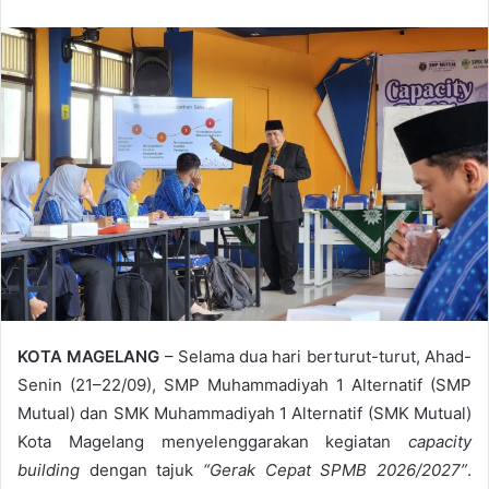
n
d
a
n
e
m
a
i
l
KOTA MAGELANG
– Selama dua hari berturut-turut, Ahad-
Senin (21–22/09), SMP Muhammadiyah 1 Alternatif (SMP
Mutual) dan SMK Muhammadiyah 1 Alternatif (SMK Mutual)
Kota Magelang menyelenggarakan kegiatan
capacity
building
dengan tajuk
“Gerak Cepat SPMB 2026/2027”
.