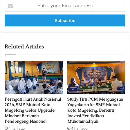
E
n
t
e
r
y
o
u
Related Articles
r
E
m
a
i
l
a
d
Peringati Hari Anak Nasional
Study Tiru PCM Mergangsan
d
2026, SMP Mutual Kota
Yogyakarta ke SMP Mutual
r
Magelang Gelar Upgrade
Kota Magelang, Berburu
e
Mindset Bersama
Inovasi Pendidikan
s
Pendongeng Nasional
Muhammadiyah
s
4 hari ago
4 hari ago