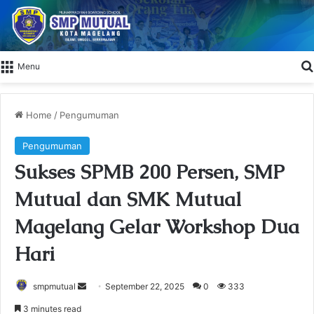
Menu
Home
/
Pengumuman
Pengumuman
Sukses SPMB 200 Persen, SMP
Mutual dan SMK Mutual
Magelang Gelar Workshop Dua
Hari
smpmutual
S
September 22, 2025
0
333
e
3 minutes read