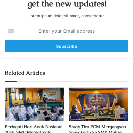
get the new updates!
Lorem ipsum dolor sit amet, consectetur.
E
n
t
e
r
y
o
u
Related Articles
r
E
m
a
i
l
a
d
Peringati Hari Anak Nasional
Study Tiru PCM Mergangsan
d
2026, SMP Mutual Kota
Yogyakarta ke SMP Mutual