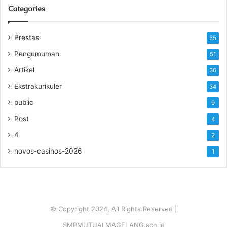
Categories
Prestasi
55
Pengumuman
51
Artikel
36
Ekstrakurikuler
34
public
9
Post
4
4
2
novos-casinos-2026
1
© Copyright 2024, All Rights Reserved |
SMPMUTUALMAGELANG.sch.id