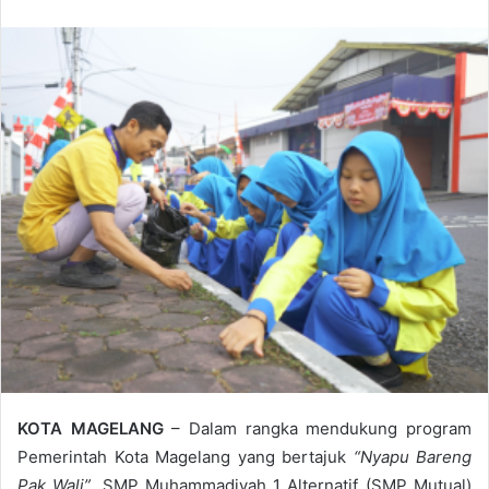
n
d
a
n
e
m
a
i
l
KOTA MAGELANG
– Dalam rangka mendukung program
Pemerintah Kota Magelang yang bertajuk
“Nyapu Bareng
Pak Wali”
, SMP Muhammadiyah 1 Alternatif (SMP Mutual)