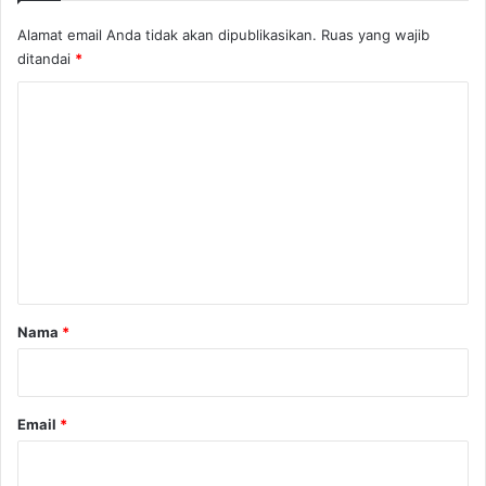
Alamat email Anda tidak akan dipublikasikan.
Ruas yang wajib
ditandai
*
K
o
m
e
n
t
a
r
Nama
*
*
Email
*