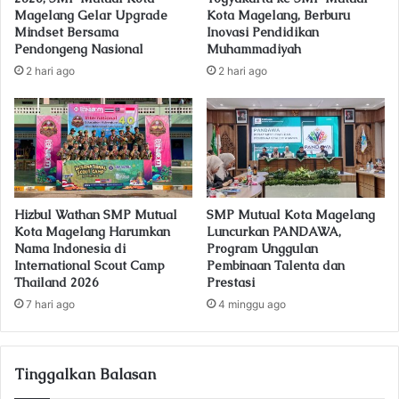
r
Magelang Gelar Upgrade
Kota Magelang, Berburu
e
Mindset Bersama
Inovasi Pendidikan
s
Pendongeng Nasional
Muhammadiyah
s
2 hari ago
2 hari ago
Hizbul Wathan SMP Mutual
SMP Mutual Kota Magelang
Kota Magelang Harumkan
Luncurkan PANDAWA,
Nama Indonesia di
Program Unggulan
International Scout Camp
Pembinaan Talenta dan
Thailand 2026
Prestasi
7 hari ago
4 minggu ago
Tinggalkan Balasan