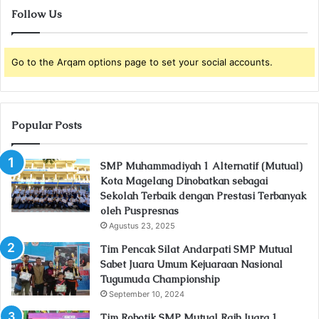
Follow Us
Go to the Arqam options page to set your social accounts.
Popular Posts
SMP Muhammadiyah 1 Alternatif (Mutual)
Kota Magelang Dinobatkan sebagai
Sekolah Terbaik dengan Prestasi Terbanyak
oleh Puspresnas
Agustus 23, 2025
Tim Pencak Silat Andarpati SMP Mutual
Sabet Juara Umum Kejuaraan Nasional
Tugumuda Championship
September 10, 2024
Tim Robotik SMP Mutual Raih Juara 1