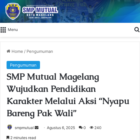
Menu
Home
/
Pengumuman
Pengumuman
SMP Mutual Magelang
Wujudkan Pendidikan
Karakter Melalui Aksi “Nyapu
Bareng Pak Wali”
smpmutual
S
Agustus 6, 2025
0
240
e
2 minutes read