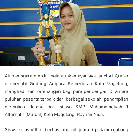
a
n
e
m
a
i
l
Alunan suara merdu melantunkan ayat-ayat suci Al-Qur’an
memenuhi Gedung Adipura Pemerintah Kota Magelang,
menghadirkan ketenangan bagi para pendengar. Di antara
puluhan peserta terbaik dari berbagai sekolah, penampilan
memukau datang dari siswa SMP Muhammadiyah 1
Alternatif (Mutual) Kota Magelang, Rayhan Nisa.
Siswa kelas VIII ini berhasil meraih juara tiga dalam cabang