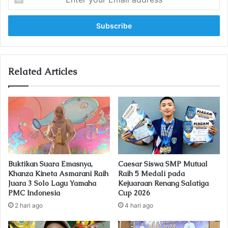
n
t
e
r
y
o
u
Related Articles
r
E
m
a
i
l
a
d
Buktikan Suara Emasnya,
Caesar Siswa SMP Mutual
d
Khanza Kineta Asmarani Raih
Raih 5 Medali pada
r
Juara 3 Solo Lagu Yamaha
Kejuaraan Renang Salatiga
e
PMC Indonesia
Cup 2026
s
2 hari ago
4 hari ago
s