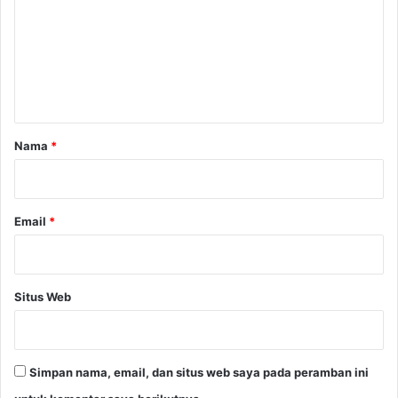
m
e
n
t
a
r
Nama
*
*
Email
*
Situs Web
Simpan nama, email, dan situs web saya pada peramban ini