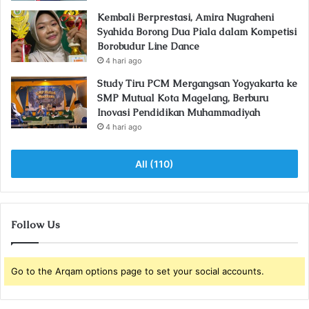
Kembali Berprestasi, Amira Nugraheni
Syahida Borong Dua Piala dalam Kompetisi
Borobudur Line Dance
4 hari ago
Study Tiru PCM Mergangsan Yogyakarta ke
SMP Mutual Kota Magelang, Berburu
Inovasi Pendidikan Muhammadiyah
4 hari ago
All (110)
Follow Us
Go to the Arqam options page to set your social accounts.