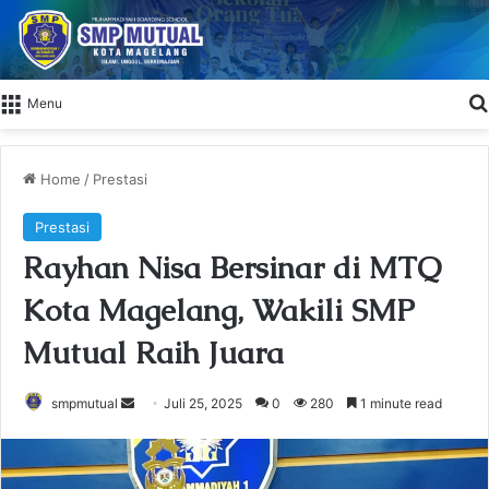
Menu
Home
/
Prestasi
Prestasi
Rayhan Nisa Bersinar di MTQ
Kota Magelang, Wakili SMP
Mutual Raih Juara
smpmutual
S
Juli 25, 2025
0
280
1 minute read
e
n
d