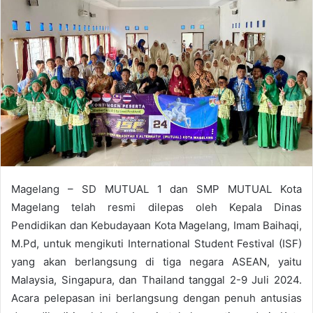
n
d
a
n
e
m
a
i
l
Magelang – SD MUTUAL 1 dan SMP MUTUAL Kota
Magelang telah resmi dilepas oleh Kepala Dinas
Pendidikan dan Kebudayaan Kota Magelang, Imam Baihaqi,
M.Pd, untuk mengikuti International Student Festival (ISF)
yang akan berlangsung di tiga negara ASEAN, yaitu
Malaysia, Singapura, dan Thailand tanggal 2-9 Juli 2024.
Acara pelepasan ini berlangsung dengan penuh antusias