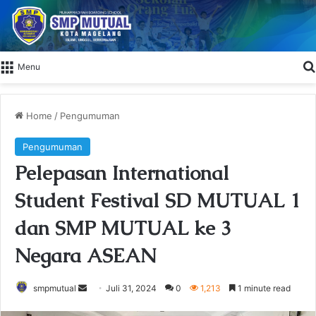
Menu
Home
/
Pengumuman
Pengumuman
Pelepasan International
Student Festival SD MUTUAL 1
dan SMP MUTUAL ke 3
Negara ASEAN
smpmutual
S
Juli 31, 2024
0
1,213
1 minute read
e