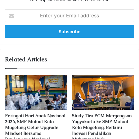
E
n
t
e
r
y
o
u
Related Articles
r
E
m
a
i
l
a
d
Peringati Hari Anak Nasional
Study Tiru PCM Mergangsan
d
2026, SMP Mutual Kota
Yogyakarta ke SMP Mutual
r
Magelang Gelar Upgrade
Kota Magelang, Berburu
e
Mindset Bersama
Inovasi Pendidikan
s