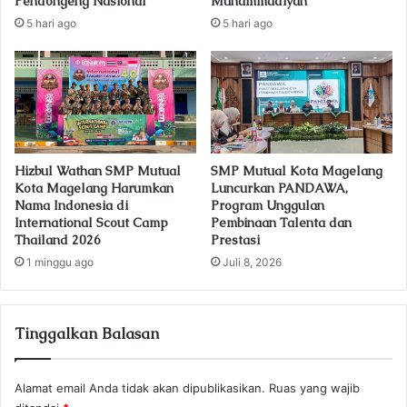
Pendongeng Nasional
Muhammadiyah
s
5 hari ago
5 hari ago
Hizbul Wathan SMP Mutual
SMP Mutual Kota Magelang
Kota Magelang Harumkan
Luncurkan PANDAWA,
Nama Indonesia di
Program Unggulan
International Scout Camp
Pembinaan Talenta dan
Thailand 2026
Prestasi
1 minggu ago
Juli 8, 2026
Tinggalkan Balasan
Alamat email Anda tidak akan dipublikasikan.
Ruas yang wajib