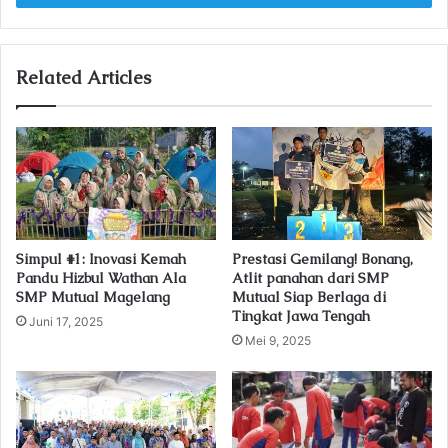
r
y
o
u
Related Articles
r
E
m
a
i
l
a
d
Simpul #1: Inovasi Kemah
Prestasi Gemilang! Bonang,
d
Pandu Hizbul Wathan Ala
Atlit panahan dari SMP
r
SMP Mutual Magelang
Mutual Siap Berlaga di
e
Tingkat Jawa Tengah
Juni 17, 2025
s
Mei 9, 2025
s