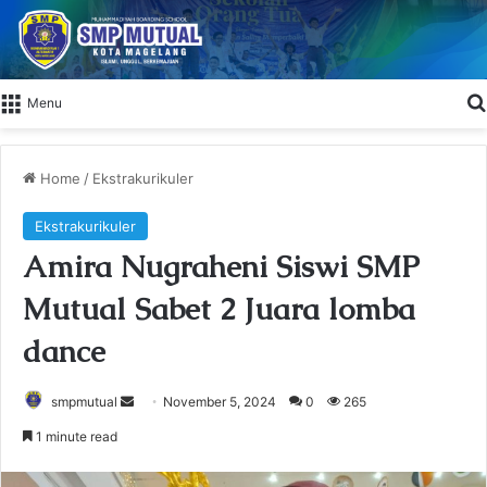
Menu
Home
/
Ekstrakurikuler
Ekstrakurikuler
Amira Nugraheni Siswi SMP
Mutual Sabet 2 Juara lomba
dance
smpmutual
S
November 5, 2024
0
265
e
1 minute read
n
d