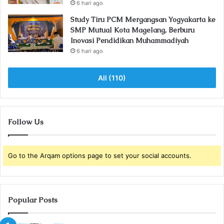
6 hari ago
Study Tiru PCM Mergangsan Yogyakarta ke
SMP Mutual Kota Magelang, Berburu
Inovasi Pendidikan Muhammadiyah
6 hari ago
All (110)
Follow Us
Go to the Arqam options page to set your social accounts.
Popular Posts