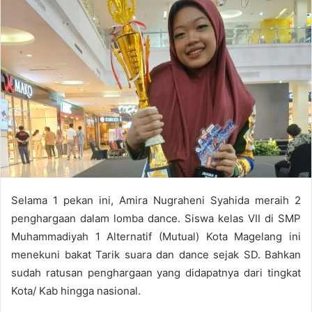
a
n
e
m
a
i
l
Selama 1 pekan ini, Amira Nugraheni Syahida meraih 2
penghargaan dalam lomba dance. Siswa kelas VII di SMP
Muhammadiyah 1 Alternatif (Mutual) Kota Magelang ini
menekuni bakat Tarik suara dan dance sejak SD. Bahkan
sudah ratusan penghargaan yang didapatnya dari tingkat
Kota/ Kab hingga nasional.