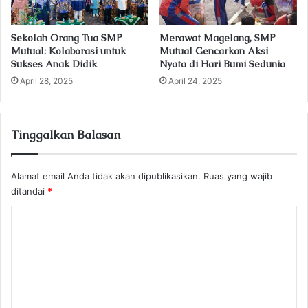
Sekolah Orang Tua SMP
Merawat Magelang, SMP
Mutual: Kolaborasi untuk
Mutual Gencarkan Aksi
Sukses Anak Didik
Nyata di Hari Bumi Sedunia
April 28, 2025
April 24, 2025
Tinggalkan Balasan
Alamat email Anda tidak akan dipublikasikan.
Ruas yang wajib
ditandai
*
K
o
m
e
n